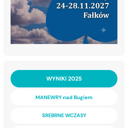
WYNIKI 2025
MANEWRY nad Bugiem
SREBRNE WCZASY