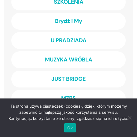
SZKOLENIA
Brydż i My
U PRADZIADA
MUZYKA WRÓBLA
JUST BRIDGE
MZBS
Ta strona używa ciasteczek (cookies), dzięki którym możemy
zapewnić Ci najlepszą jakość korzystania z serwisu.
TZBS
Kontynuując korzystanie ze strony, zgadzasz się na ich użycie.
Ok
PZBS