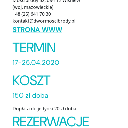
Mościbrody 52, 08-112 Wiśniew
(woj. mazowieckie)
+48 (25) 641 70 30
kontakt@dwormoscibrody.pl
STRONA WWW
TERMIN
17-25.04.2020
KOSZT
150 zł doba
Dopłata do jedynki 20 zł doba
REZERWACJE