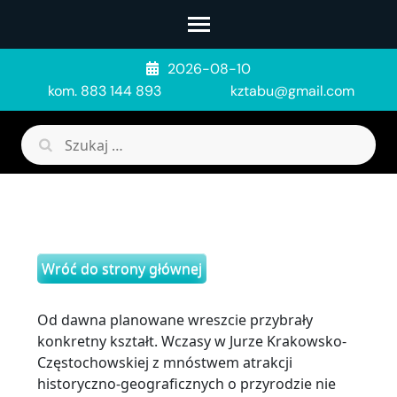
Skip
to
content
2026-08-10
(Press
kom. 883 144 893
kztabu@gmail.com
Enter)
Szukaj:
Wróć do strony głównej
Od dawna planowane wreszcie przybrały
konkretny kształt. Wczasy w Jurze Krakowsko-
Częstochowskiej z mnóstwem atrakcji
historyczno-geograficznych o przyrodzie nie