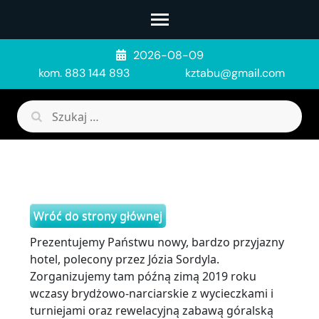
Skip
to
content
2026-08-09
(Press
kom. 883 144 893
kztabu@gmail.com
Enter)
Szukaj:
Wróć do strony głównej
Prezentujemy Państwu nowy, bardzo przyjazny
hotel, polecony przez Józia Sordyla.
Zorganizujemy tam późną zimą 2019 roku
wczasy brydżowo-narciarskie z wycieczkami i
turniejami oraz rewelacyjną zabawą góralską