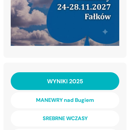
WYNIKI 2025
MANEWRY nad Bugiem
SREBRNE WCZASY