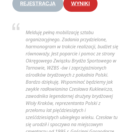
REJESTRACJA
WYNIKI
…
..
Melduję pełną mobilizację sztabu
organizacyjnego. Zadania przydzielone,
harmonogram w trakcie realizacji, budżet się
równoważy. Jest poparcie i pomoc ze strony
Okręgowego Związku Brydża Sportowego w
Tarnowie, WZBS -ów i zaprzyjażnionych
ośrodków brydżowych z południa Polski.
Bardzo dziękuję. Wspominać będziemy jak
zwykle radłowianina Czesława Kuklewicza,
zawodnika legendarnej drużyny brydżowej
Wisły Kraków, reprezentanta Polski z
przełomu lat pięćdziesiątych i
sześćdziesiątych ubiegłego wieku. Czesław tu
się urodził i spoczywa na miejscowym
cmentarzu od 1995 r. Gościnni Gospodarze