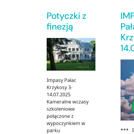
Potyczki z
IM
finezją
Pał
Krz
14.
Impasy Pałac
Krzykosy 3-
14.07.2025
Kameralne wczasy
szkoleniowe
połączone z
wypoczynkiem w
*** I
parku