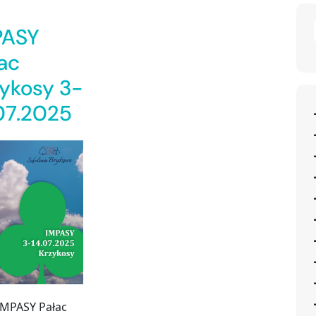
PASY
ac
ykosy 3-
07.2025
MPASY Pałac