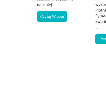
wykon
najlepiej …
Piotr
Sytuac
Czytaj Więcej
kwan
…
Czy