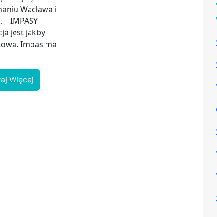
aniu Wacława i
a. IMPASY
ja jest jakby
towa. Impas ma
taj Więcej