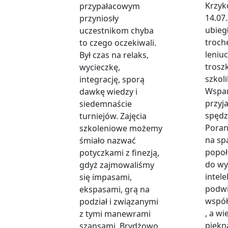
Krzyk
przypałacowym
14.07
przyniosły
ubieg
uczestnikom chyba
troch
to czego oczekiwali.
leniu
Był czas na relaks,
troszk
wycieczkę,
szkoli
integrację, sporą
Wspan
dawkę wiedzy i
przyj
siedemnaście
spędz
turniejów. Zajęcia
Poran
szkoleniowe możemy
na sp
śmiało nazwać
popoł
potyczkami z finezją,
do wy
gdyż zajmowaliśmy
intel
się impasami,
podwi
ekspasami, grą na
wspó
podział i związanymi
, a wi
z tymi manewrami
piękn
szansami. Brydżowo