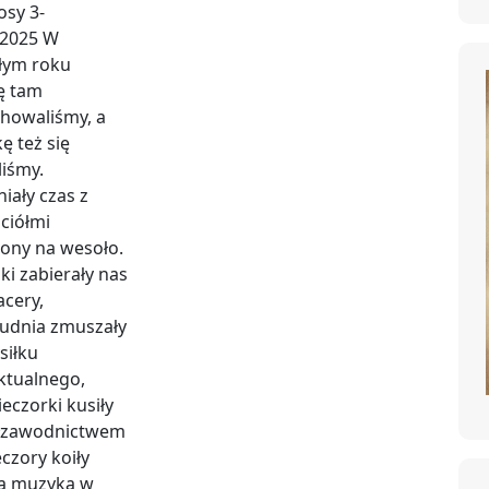
osy 3-
.2025 W
łym roku
ę tam
chowaliśmy, a
ę też się
liśmy.
iały czas z
aciółmi
ony na wesoło.
ki zabierały nas
acery,
udnia zmuszały
siłku
ektualnego,
eczorki kusiły
łzawodnictwem
eczory koiły
ą muzyką w