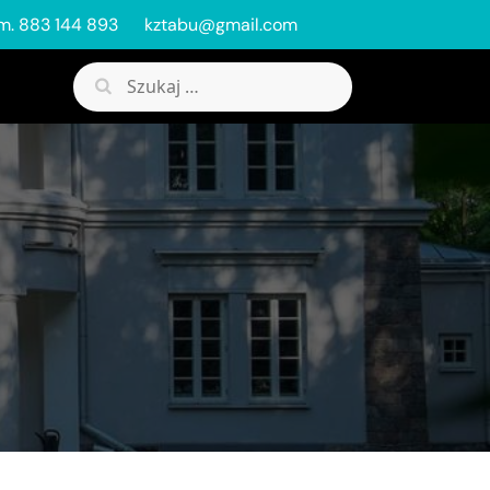
m. 883 144 893
kztabu@gmail.com
Szukaj: