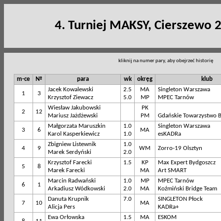
4. Turniej MAKSY, Cierszewo 
kliknij na numer pary, aby obejrzeć historię
m-ce
№
para
wk
okręg
klub
Jacek Kowalewski
2.5
MA
Singleton Warszawa
1
3
Krzysztof Ziewacz
5.0
MP
MPEC Tarnów
Wiesław Jakubowski
PK
2
12
Mariusz Jażdżewski
PM
Gdańskie Towarzystwo 
Małgorzata Maruszkin
1.0
Singleton Warszawa
3
6
MA
Karol Kasperkiewicz
1.0
esKADRa
Zbigniew Listewnik
1.0
4
9
WM
Zorro-19 Olsztyn
Marek Serdyński
2.0
Krzysztof Farecki
1.5
KP
Max Expert Bydgoszcz
5
8
Marek Farecki
MA
Art SMART
Marcin Radwański
1.0
MP
MPEC Tarnów
6
1
Arkadiusz Wódkowski
2.0
MA
Koźmiński Bridge Team
Danuta Krupnik
7.0
SINGLETON Płock
7
10
MA
Alicja Pers
KADRa+
Ewa Orłowska
1.5
MA
ESKOM