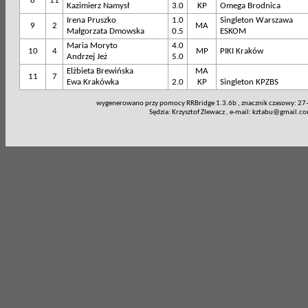
8
11
Kazimierz Namysł
3.0
KP
Omega Brodnica
Irena Pruszko
1.0
Singleton Warszawa
9
2
MA
Małgorzata Dmowska
0.5
ESKOM
Maria Moryto
4.0
10
4
MP
PIKI Kraków
Andrzej Jeż
5.0
Elżbieta Brewińska
MA
11
7
Ewa Krakówka
2.0
KP
Singleton KPZBS
wygenerowano przy pomocy RRBridge 1.3.6b , znacznik czasowy: 27
Sędzia: Krzysztof ZIewacz , e-mail:
kztabu@gmail.c