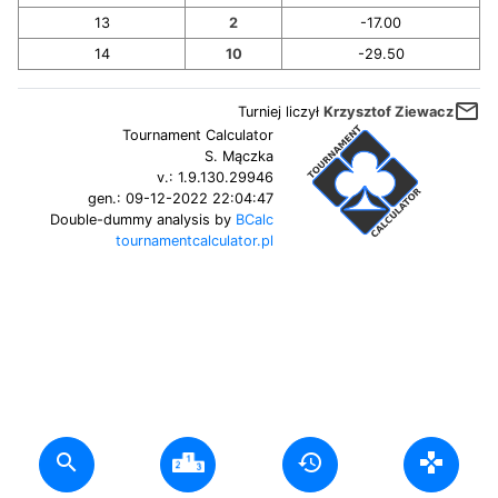
13
2
-17.00
14
10
-29.50
mail_outline
Turniej liczył
Krzysztof Ziewacz
Tournament Calculator
S. Mączka
v.:
1.9.130.29946
gen.:
09-12-2022 22:04:47
Double-dummy analysis by
BCalc
tournamentcalculator.pl
search
history
gamepad