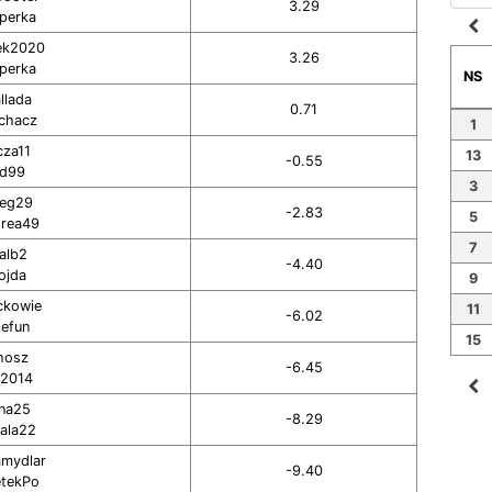
3.29
aperka
navigate_before
ek2020
3.26
aperka
NS
llada
0.71
uchacz
1
cza11
13
-0.55
d99
3
reg29
-2.83
5
drea49
7
alb2
-4.40
ojda
9
kowie
11
-6.02
tefun
15
hosz
-6.45
2014
navigate_before
ana25
-8.29
ala22
amydlar
-9.40
etekPo