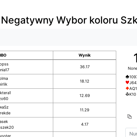
 Negatywny Wybor koloru Szk
BBO
Wynik
ropss
36.17
None
nia17
109
olma
18.12
J64
irlik
AQ1
ktera1
K10
12.69
zo60
waSz
11.29
rekde
asek
4.17
szek20
oooter