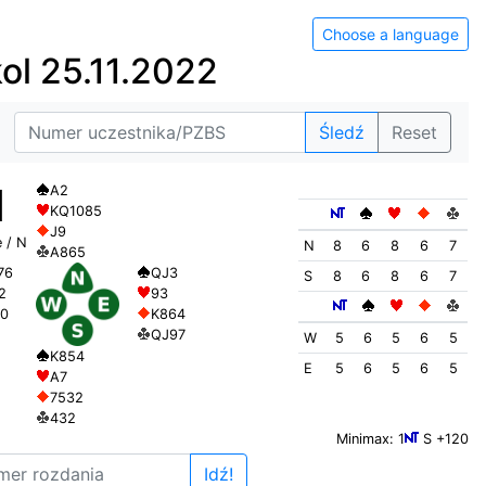
Choose a language
ol 25.11.2022
Śledź
Reset
1
A2
KQ1085
J9
 / N
N
8
6
8
6
7
A865
QJ3
76
S
8
6
8
6
7
93
2
K864
0
QJ97
W
5
6
5
6
5
K854
E
5
6
5
6
5
A7
7532
432
Minimax: 1
S +120
Idź!