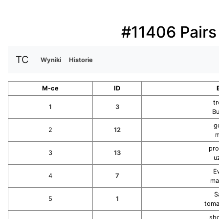
#11406 Pairs
TC
Wyniki
Historie
M-ce
ID
t
1
3
Bu
g
2
12
m
pro
3
13
u
E
4
7
ma
S
5
1
toma
sh