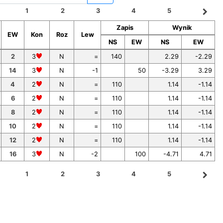
navigate_next
1
2
3
4
5
Zapis
Wynik
EW
Kon
Roz
Lew
NS
EW
NS
EW
2
3
N
=
140
2.29
-2.29
14
3
N
-1
50
-3.29
3.29
4
2
N
=
110
1.14
-1.14
6
2
N
=
110
1.14
-1.14
8
2
N
=
110
1.14
-1.14
10
2
N
=
110
1.14
-1.14
12
2
N
=
110
1.14
-1.14
16
3
N
-2
100
-4.71
4.71
navigate_next
1
2
3
4
5