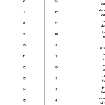
6
14
tr
dar
7
17
tr
ba
8
11
sl
ti
9
16
e
g
10
8
an
b
11
2
z
mac
12
10
s
c
13
5
Zu
j
14
9
aw
ann
15
4
Mi