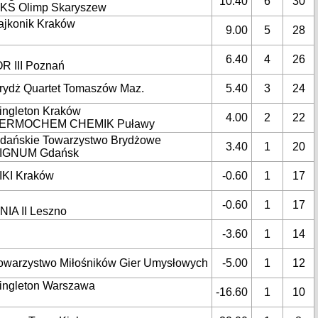
10.40
6
30
KS Olimp Skaryszew
ajkonik Kraków
9.00
5
28
6.40
4
26
OR III Poznań
rydż Quartet Tomaszów Maz.
5.40
3
24
ingleton Kraków
4.00
2
22
ERMOCHEM CHEMIK Puławy
dańskie Towarzystwo Brydżowe
3.40
1
20
IGNUM Gdańsk
IKI Kraków
-0.60
1
17
-0.60
1
17
NIA II Leszno
-3.60
1
14
owarzystwo Miłośników Gier Umysłowych
-5.00
1
12
ingleton Warszawa
-16.60
1
10