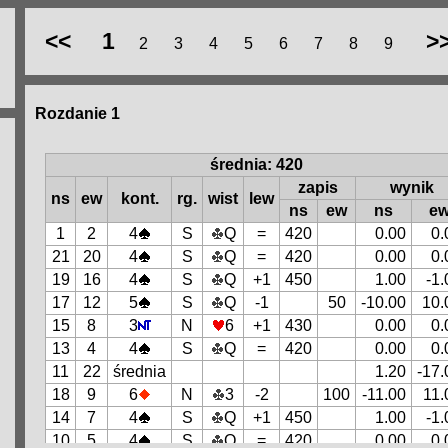
<<
1
>
2
3
4
5
6
7
8
9
Rozdanie 1
średnia: 420
zapis
wynik
ns
ew
kont.
rg.
wist
lew
ns
ew
ns
e
1
2
4
S
Q
=
420
0.00
0.
21
20
4
S
Q
=
420
0.00
0.
19
16
4
S
Q
+1
450
1.00
-1.
17
12
5
S
Q
-1
50
-10.00
10.
15
8
3
N
6
+1
430
0.00
0.
13
4
4
S
Q
=
420
0.00
0.
11
22
średnia
1.20
-17.
18
9
6
N
3
-2
100
-11.00
11.
14
7
4
S
Q
+1
450
1.00
-1.
10
5
4
S
Q
=
420
0.00
0.