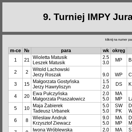
9. Turniej IMPY Jur
kliknij na numer pa
m-ce
№
para
wk
okręg
Wioletta Matusik
2.5
1
21
MP
B
Leszek Matusik
3.0
Witold Lachowski
2
2
Jerzy Roszak
9.0
WP
C
Małgorzata Gostyńska
1.5
3
15
DS
K
Jerzy Hawryliszyn
2.0
Ewa Pułczyńska
2.0
MA
4
20
Małgorzata Praszałowicz
5.0
MP
L
Maja Żabierek
5.0
SW
D
5
10
Tadeusz Urbanek
5.0
PK
W
Wiesław Andruk
9.0
MA
D
6
8
Krzysztof Ziewacz
5.0
MP
M
Iwona Wróblewska
2.0
MA
S