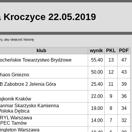
a Kroczyce 22.05.2019
ry, aby obejrzeć historię
klub
wynik
PKL
PDF
ocheńskie Towarzystwo Brydżowe
55.40
13
47
50.00
12
43
haos Gniezno
B Zabobrze 2 Jelenia Góra
25.40
11
39
22.00
9
36
ajkonik Kraków
anmar Skarżysko Kamienna
19.00
8
34
isłoka Dębica
RYL Warszawa
14.00
7
32
PEC Tarnów
ingleton Warszawa