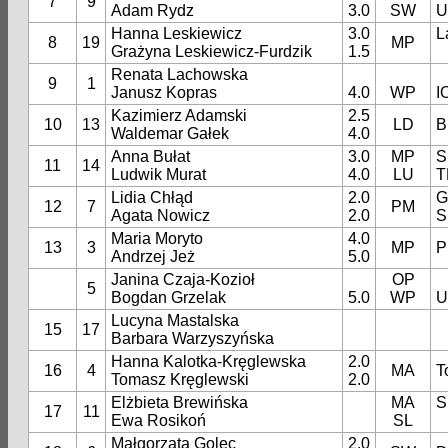
7
9
Adam Rydz
3.0
SW
U
Hanna Leskiewicz
3.0
L
8
19
MP
Grażyna Leskiewicz-Furdzik
1.5
Renata Lachowska
9
1
Janusz Kopras
4.0
WP
I
Kazimierz Adamski
2.5
10
13
LD
B
Waldemar Gałek
4.0
Anna Bułat
3.0
MP
S
11
14
Ludwik Murat
4.0
LU
T
Lidia Chłąd
2.0
G
12
7
PM
Agata Nowicz
2.0
S
Maria Moryto
4.0
13
3
MP
P
Andrzej Jeż
5.0
Janina Czaja-Kozioł
OP
5
Bogdan Grzelak
5.0
WP
U
Lucyna Mastalska
15
17
Barbara Warzyszyńska
Hanna Kalotka-Kręglewska
2.0
16
4
MA
T
Tomasz Kręglewski
2.0
Elżbieta Brewińska
MA
S
17
11
Ewa Rosikoń
SL
Małgorzata Golec
2.0