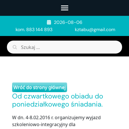
Skip
to
content
2026-08-06
(Press
kom. 883 144 893
kztabu@gmail.com
Enter)
Szukaj:
Wróć do strony głównej
Od czwartkowego obiadu do
poniedziałkowego śniadania.
W dn. 4-8.02.2016 r. organizujemy wyjazd
szkoleniowo-integracyjny dla