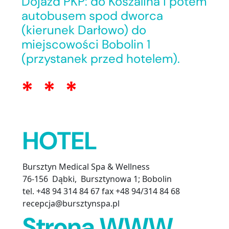
Dojazd PKP: do Koszalina i potem
autobusem spod dworca
(kierunek Darłowo) do
miejscowości Bobolin 1
(przystanek przed hotelem).
* * *
HOTEL
Bursztyn Medical Spa & Wellness
76-156 Dąbki, Bursztynowa 1; Bobolin
tel. +48 94 314 84 67 fax +48 94/314 84 68
recepcja@bursztynspa.pl
Strona WWW