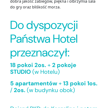
dobra jakość zabiegów, piękna i olbrzymia sala
do gry oraz bliśkość morza.
Do dyspozycji
Państwa Hotel
przeznaczył:
18 pokoi 2os.
+
2 pokoje
STUDIO
(w Hotelu)
5 apartamentów
+
13 pokoi 1os.
/
2os.
(w budynku obok)