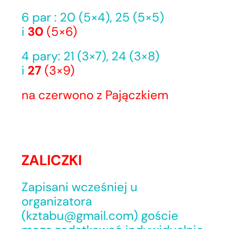
6 par : 20 (5×4), 25 (5×5)
i
30
(5×6)
4 pary: 21 (3×7), 24 (3×8)
i
27
(3×9)
na czerwono z Pajączkiem
ZALICZKI
Zapisani wcześniej u
organizatora
(kztabu@gmail.com) goście