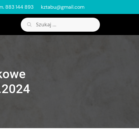
m. 883 144 893
kztabu@gmail.com
Szukaj:
kowe
.2024