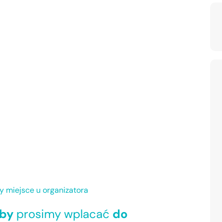
ły miejsce u organizatora
oby
prosimy wplacać
do