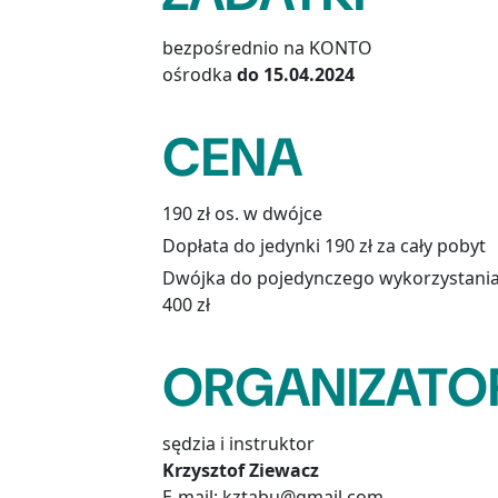
bezpośrednio na KONTO
ośrodka
do 15.04.2024
CENA
190 zł os. w dwójce
Dopłata do jedynki 190 zł za cały pobyt
Dwójka do pojedynczego wykorzystani
400 zł
ORGANIZATO
sędzia i instruktor
Krzysztof Ziewacz
E-mail: kztabu@gmail.com