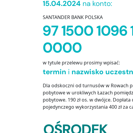
15.04.2024
na konto:
SANTANDER BANK POLSKA
97 1500 1096
0000
w tytule przelewu prosimy wpisać:
termin
i
nazwisko uczest
Dla odskoczni od turnusów w Rowach p
pobytowe w urokliwych Łazach pomiędzy 
pobytowe. 190 zł os. w dwójce. Dopłata d
pojedynczego wykorzystania 400 zł za ca
OŚRODEK