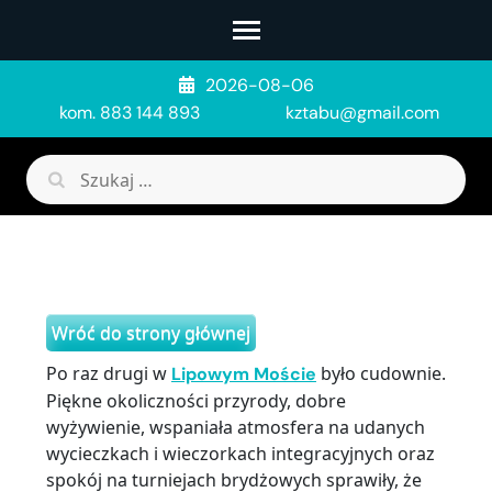
Skip
to
content
2026-08-06
(Press
kom. 883 144 893
kztabu@gmail.com
Enter)
Szukaj:
Wróć do strony głównej
Po raz drugi w
było cudownie.
Lipowym Moście
Piękne okoliczności przyrody, dobre
wyżywienie, wspaniała atmosfera na udanych
wycieczkach i wieczorkach integracyjnych oraz
spokój na turniejach brydżowych sprawiły, że