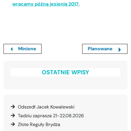
.
wracamy późną jesienią 2017
Minione
Planowane
OSTATNIE WPISY
Odszedł Jacek Kowalewski
Tadziu zaprasza 21-22.08.2026
Złote Reguły Brydża