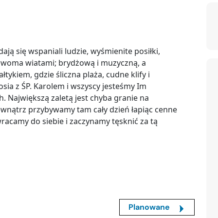
ają się wspaniali ludzie, wyśmienite posiłki,
 dwoma wiatami; brydżową i muzyczną, a
ykiem, gdzie śliczna plaża, cudne klify i
sia z ŚP. Karolem i wszyscy jesteśmy Im
h. Największą zaletą jest chyba granie na
ewnątrz przybywamy tam cały dzień łapiąc cenne
racamy do siebie i zaczynamy tęsknić za tą
Planowane