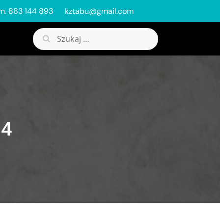
m. 883 144 893
kztabu@gmail.com
Szukaj:
 4