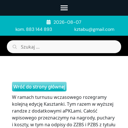
Skip
to
content
2026-08-07
(Press
kom. 883 144 893
kztabu@gmail.com
Enter)
Szukaj:
Wróć do strony głównej
W ramach turnusu wczasowego rozegramy
kolejną edycję Kasztanki. Tym razem w wyższej
randze z dodatkowymi aPKLami. Całość
wpisowego przeznaczymy na nagrody, puchary
i koszty, w tym na odpisy do ZZBS i PZBS z tytułu