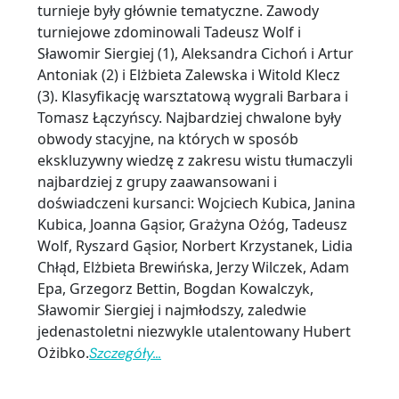
turnieje były głównie tematyczne. Zawody
turniejowe zdominowali Tadeusz Wolf i
Sławomir Siergiej (1), Aleksandra Cichoń i Artur
Antoniak (2) i Elżbieta Zalewska i Witold Klecz
(3). Klasyfikację warsztatową wygrali Barbara i
Tomasz Łączyńscy. Najbardziej chwalone były
obwody stacyjne, na których w sposób
ekskluzywny wiedzę z zakresu wistu tłumaczyli
najbardziej z grupy zaawansowani i
doświadczeni kursanci: Wojciech Kubica, Janina
Kubica, Joanna Gąsior, Grażyna Ożóg, Tadeusz
Wolf, Ryszard Gąsior, Norbert Krzystanek, Lidia
Chłąd, Elżbieta Brewińska, Jerzy Wilczek, Adam
Epa, Grzegorz Bettin, Bogdan Kowalczyk,
Sławomir Siergiej i najmłodszy, zaledwie
jedenastoletni niezwykle utalentowany Hubert
Ożibko.
Szczegóły…