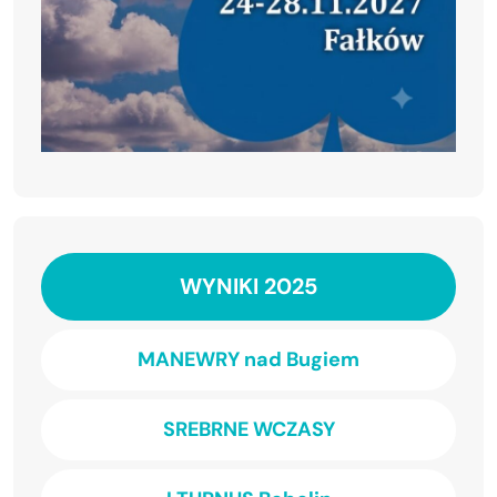
WYNIKI 2025
MANEWRY nad Bugiem
SREBRNE WCZASY