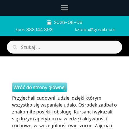
Skip
to
content
2026-08-06
(Press
kom. 883 144 893
kztabu@gmail.com
Enter)
Szukaj:
Wróć do strony głównej
Przyjechali cudowni ludzie, dzięki którym
wszystko się wspaniale udało. Ośrodek zadbał o
znakomite posiłki i obsługę. Kursanci wykazali
się dużym apetytem na wiedzę i aktywności
ruchowe, w szczególności wieczorne. Zajęcia i