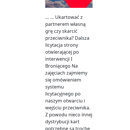
… … Ukartować z
partnerem własną
grę czy skarcić
przeciwnika? Dalsza
licytacja strony
otwierającej po
interwencji I
Broniącego Na
zajęciach zajmiemy
się omówieniem
systemu
licytacyjnego po
naszym otwarciu i
wejściu przeciwnika.
Z powodu nieco innej
dystrybucji kart
potrzebne są trochę