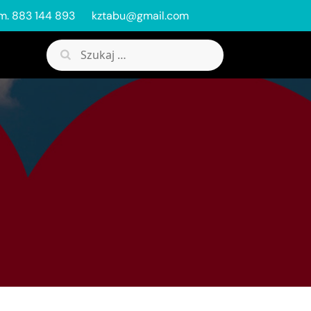
m. 883 144 893
kztabu@gmail.com
Szukaj: