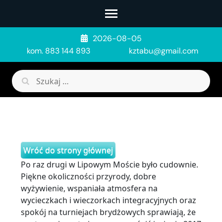
Skip
to
content
2026-08-05
(Press
kom. 883 144 893
kztabu@gmail.com
Enter)
Szukaj:
Wróć do strony głównej
Po raz drugi w Lipowym Moście było cudownie.
Piękne okoliczności przyrody, dobre
wyżywienie, wspaniała atmosfera na
wycieczkach i wieczorkach integracyjnych oraz
spokój na turniejach brydżowych sprawiają, że