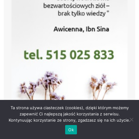
Ta strona używa ciasteczek (cookies), dzięki którym możemy
zapewnić Ci najlepszą jakość korzystania z serwisu.
Kontynuując korzystanie ze strony, zgadzasz się na ich użycie.
Ok