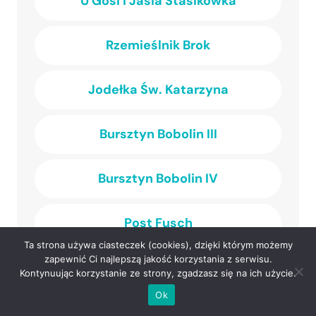
U Gosi i Jasia Stasikówka
Rzemieślnik Brok
Jodełka Św. Katarzyna
Bursztyn Bobolin III
Bursztyn Bobolin IV
Post Fusch
Ta strona używa ciasteczek (cookies), dzięki którym możemy
zapewnić Ci najlepszą jakość korzystania z serwisu.
Jura Kroczyce
Kontynuując korzystanie ze strony, zgadzasz się na ich użycie.
Ok