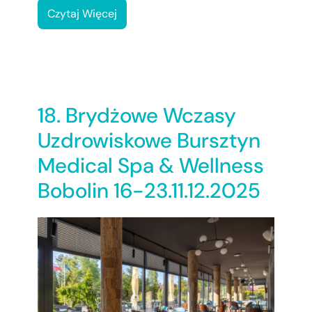
Czytaj Więcej
18. Brydżowe Wczasy
Uzdrowiskowe Bursztyn
Medical Spa & Wellness
Bobolin 16-23.11.12.2025