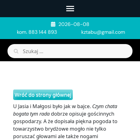
Skip
to
content
2026-08-08
(Press
kom. 883 144 893
kztabu@gmail.com
Enter)
Szukaj:
Wróć do strony głównej
U Jasia i Małgosi było jak w bajce.
Czym chata
bogata tym rada
dobrze opisuje gościnnych
gospodarzy. A że dopisała piękna pogoda to
towarzystwo brydżowe mogło nie tylko
poruszać głowami ale także nogami