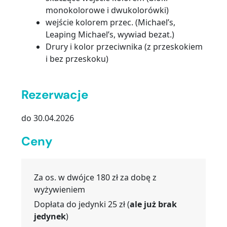
monokolorowe i dwukolorówki)
wejście kolorem przec. (Michael’s,
Leaping Michael’s, wywiad bezat.)
Drury i kolor przeciwnika (z przeskokiem
i bez przeskoku)
…
Rezerwacje
do 30.04.2026
Ceny
Za os. w dwójce 180 zł za dobę z
wyżywieniem
Dopłata do jedynki 25 zł (
ale już brak
jedynek
)