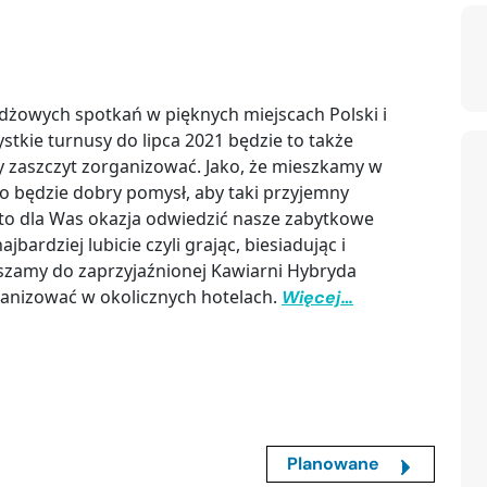
ydżowych spotkań w pięknych miejscach Polski i
ystkie turnusy do lipca 2021 będzie to także
y zaszczyt zorganizować. Jako, że mieszkamy w
o będzie dobry pomysł, aby taki przyjemny
y to dla Was okazja odwiedzić nasze zabytkowe
jbardziej lubicie czyli grając, biesiadując i
raszamy do zaprzyjaźnionej Kawiarni Hybryda
rganizować w okolicznych hotelach.
Więcej…
Planowane