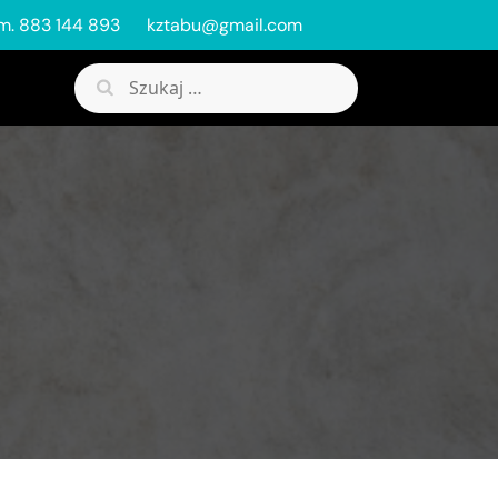
m. 883 144 893
kztabu@gmail.com
Szukaj: