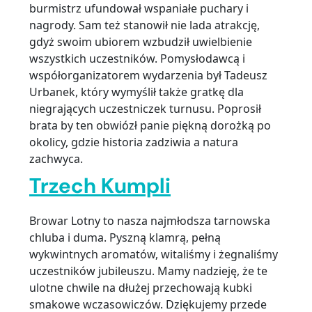
burmistrz ufundował wspaniałe puchary i
nagrody. Sam też stanowił nie lada atrakcję,
gdyż swoim ubiorem wzbudził uwielbienie
wszystkich uczestników. Pomysłodawcą i
współorganizatorem wydarzenia był Tadeusz
Urbanek, który wymyślił także gratkę dla
niegrających uczestniczek turnusu. Poprosił
brata by ten obwiózł panie piękną dorożką po
okolicy, gdzie historia zadziwia a natura
zachwyca.
Trzech Kumpli
Browar Lotny to nasza najmłodsza tarnowska
chluba i duma. Pyszną klamrą, pełną
wykwintnych aromatów, witaliśmy i żegnaliśmy
uczestników jubileuszu. Mamy nadzieję, że te
ulotne chwile na dłużej przechowają kubki
smakowe wczasowiczów. Dziękujemy przede