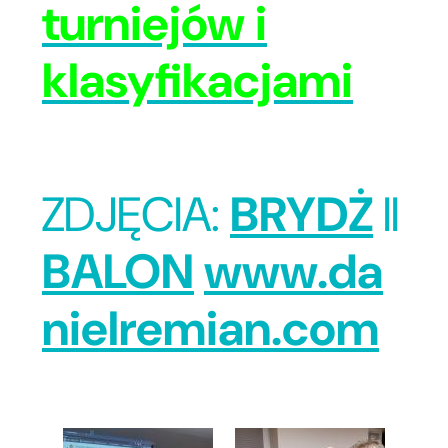
turniejów i
klasyfikacjami
ZDJĘCIA:
BRYDŻ
II
BALON
www.da
nielremian.com