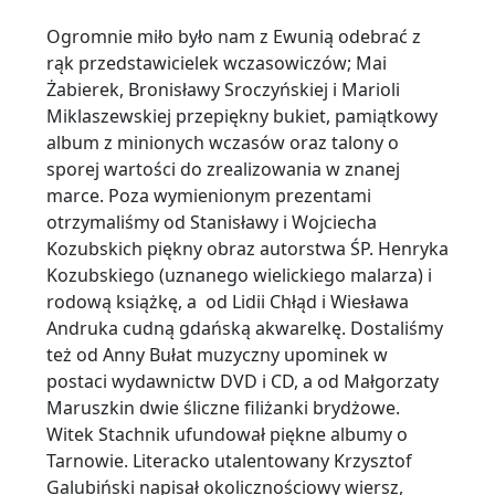
Ogromnie miło było nam z Ewunią odebrać z
rąk przedstawicielek wczasowiczów; Mai
Żabierek, Bronisławy Sroczyńskiej i Marioli
Miklaszewskiej przepiękny bukiet, pamiątkowy
album z minionych wczasów oraz talony o
sporej wartości do zrealizowania w znanej
marce. Poza wymienionym prezentami
otrzymaliśmy od Stanisławy i Wojciecha
Kozubskich piękny obraz autorstwa ŚP. Henryka
Kozubskiego (uznanego wielickiego malarza) i
rodową książkę, a od Lidii Chłąd i Wiesława
Andruka cudną gdańską akwarelkę. Dostaliśmy
też od Anny Bułat muzyczny upominek w
postaci wydawnictw DVD i CD, a od Małgorzaty
Maruszkin dwie śliczne filiżanki brydżowe.
Witek Stachnik ufundował piękne albumy o
Tarnowie. Literacko utalentowany Krzysztof
Galubiński napisał okolicznościowy wiersz,