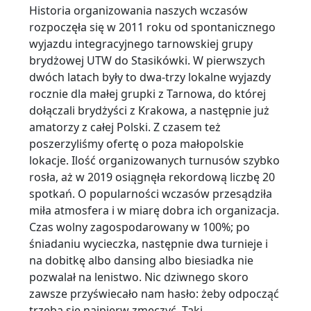
Historia organizowania naszych wczasów
rozpoczęła się w 2011 roku od spontanicznego
wyjazdu integracyjnego tarnowskiej grupy
brydżowej UTW do Stasikówki. W pierwszych
dwóch latach były to dwa-trzy lokalne wyjazdy
rocznie dla małej grupki z Tarnowa, do której
dołączali brydżyści z Krakowa, a następnie już
amatorzy z całej Polski. Z czasem też
poszerzyliśmy ofertę o poza małopolskie
lokacje. Ilość organizowanych turnusów szybko
rosła, aż w 2019 osiągnęła rekordową liczbę 20
spotkań. O popularności wczasów przesądziła
miła atmosfera i w miarę dobra ich organizacja.
Czas wolny zagospodarowany w 100%; po
śniadaniu wycieczka, następnie dwa turnieje i
na dobitkę albo dansing albo biesiadka nie
pozwalał na lenistwo. Nic dziwnego skoro
zawsze przyświecało nam hasło: żeby odpocząć
trzeba się najpierw zmęczyć. Taki