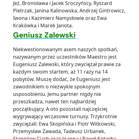
Jeż, Bronisława i Jacek Sroczyńscy, Ryszard
Pietrzak, Janina Kalinowska, Andrzej Gintrowicz,
Iwona i Kazimierz Namysłowie oraz Ewa
Krakówka i Marek Janota.
Geniusz Zalewski
Niekwestionowanym asem naszych spotkań,
nazywanym przez uczestników Maestro jest
Eugeniusz Zalewski, który zwyciężał prawie za
każdym swoim startem, aż 11 razy na 14
pobytów. Muszę dodać, że Eugeniusz jest
zawodnikiem o niezwykle spokojnym
usposobieniu. Jemu partner nigdy nie
przeszkadza, nawet ten najbardziej
początkujący. A oto pozostali najczęściej
wygrywający wczasowe turnusy. Trzykrotnie
zwyciężali: Ewa Skopińska i Piotr Witkowski,
Przemysław Zawada, Tadeusz Urbanek,
Stanisław Ciach oraz Joanna i Paweł Kotarba.