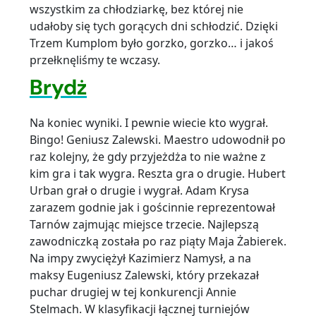
wszystkim za chłodziarkę, bez której nie
udałoby się tych gorących dni schłodzić. Dzięki
Trzem Kumplom było gorzko, gorzko… i jakoś
przełknęliśmy te wczasy.
Brydż
Na koniec wyniki. I pewnie wiecie kto wygrał.
Bingo! Geniusz Zalewski. Maestro udowodnił po
raz kolejny, że gdy przyjeżdża to nie ważne z
kim gra i tak wygra. Reszta gra o drugie. Hubert
Urban grał o drugie i wygrał. Adam Krysa
zarazem godnie jak i gościnnie reprezentował
Tarnów zajmując miejsce trzecie. Najlepszą
zawodniczką została po raz piąty Maja Żabierek.
Na impy zwyciężył Kazimierz Namysł, a na
maksy Eugeniusz Zalewski, który przekazał
puchar drugiej w tej konkurencji Annie
Stelmach. W klasyfikacji łącznej turniejów