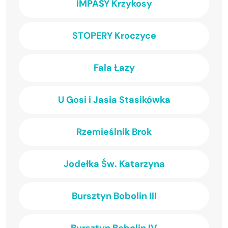
IMPASY Krzykosy
STOPERY Kroczyce
Fala Łazy
U Gosi i Jasia Stasikówka
Rzemieślnik Brok
Jodełka Św. Katarzyna
Bursztyn Bobolin III
Bursztyn Bobolin IV