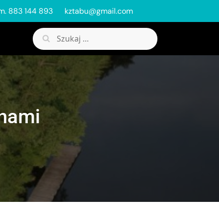
m. 883 144 893
kztabu@gmail.com
Szukaj:
nami