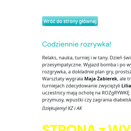
Wróć do strony głównej
Codziennie rozrywka!
Relaks, nauka, turniej i w tany. Dzień ś
przesympatyczne. Wyjazd bomba i po wy
rozgrywka, a dokładnie plan gry, prost
Warsztaty wygrała
Maja Żabierek
, ale 
turniejach zdecydowanie zwyciężyli
Lili
uczestnicy mają ochotę na ROZgRYWKĘ c
przymusy, wpustki czy zagrania diabelsk
Dziękujemy! KZ i AK
STRONA z WY