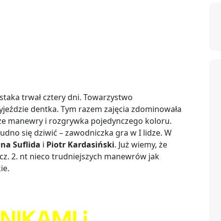
wistaka trwał cztery dni. Towarzystwo
jeździe dentka. Tym razem zajęcia zdominowała
sze manewry i rozgrywka pojedynczego koloru.
trudno się dziwić – zawodniczka gra w I lidze. W
ana Suflida
i
Piotr Kardasiński
. Już wiemy, że
z. 2. nt nieco trudniejszych manewrów jak
ie.
NIKAMI i