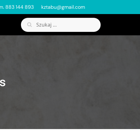
m. 883 144 893
kztabu@gmail.com
Szukaj:
s