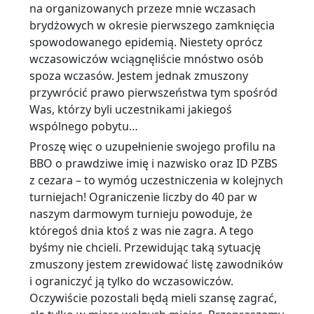
na organizowanych przeze mnie wczasach
brydżowych w okresie pierwszego zamknięcia
spowodowanego epidemią. Niestety oprócz
wczasowiczów wciągnęliście mnóstwo osób
spoza wczasów. Jestem jednak zmuszony
przywrócić prawo pierwszeństwa tym spośród
Was, którzy byli uczestnikami jakiegoś
wspólnego pobytu…
Proszę więc o uzupełnienie swojego profilu na
BBO o prawdziwe imię i nazwisko oraz ID PZBS
z cezara – to wymóg uczestniczenia w kolejnych
turniejach! Ograniczenie liczby do 40 par w
naszym darmowym turnieju powoduje, że
któregoś dnia ktoś z was nie zagra. A tego
byśmy nie chcieli. Przewidując taką sytuację
zmuszony jestem zrewidować listę zawodników
i ograniczyć ją tylko do wczasowiczów.
Oczywiście pozostali będą mieli szansę zagrać,