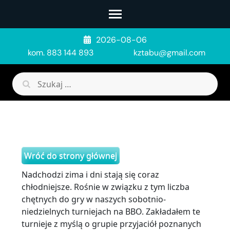
Skip
to
content
2026-08-06
(Press
kom. 883 144 893
kztabu@gmail.com
Enter)
Szukaj:
Wróć do strony głównej
Nadchodzi zima i dni stają się coraz
chłodniejsze. Rośnie w związku z tym liczba
chętnych do gry w naszych sobotnio-
niedzielnych turniejach na BBO. Zakładałem te
turnieje z myślą o grupie przyjaciół poznanych